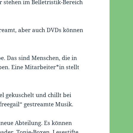
 stehen im Belletristik-Bereich
treamt, aber auch DVDs können
pe. Das sind Menschen, die in
en. Eine Mitarbeiter*in stellt
el gekuschelt und chillt bei
„freegail“ gestreamte Musik.
z neue Abteilung. Es können
ader, Tonie-Boxen, Lesestifte